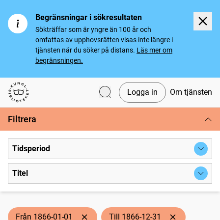
Begränsningar i sökresultaten
Sökträffar som är yngre än 100 år och
omfattas av upphovsrätten visas inte längre i
tjänsten när du söker på distans.
Läs mer om
begränsningen.
Logga in
Om tjänsten
Svenska tidningar
Filtrera
Tidsperiod
Titel
Från 1866-01-01
Till 1866-12-31