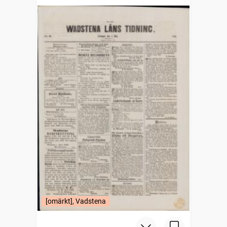
[omärkt], Vadstena