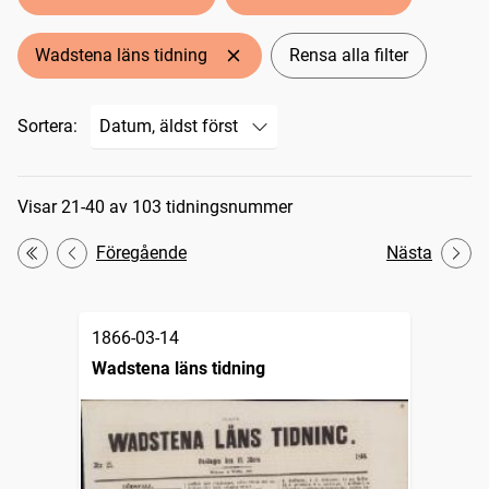
Wadstena läns tidning
Rensa alla filter
Sortera:
Sökresultat
Visar 21-40 av 103 tidningsnummer
Föregående
Nästa
Första
1866-03-14
Wadstena läns tidning