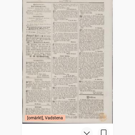
[omärkt], Vadstena