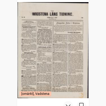
[omärkt], Vadstena