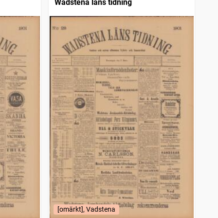
Wadstena läns tidning
[omärkt], Vadstena