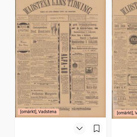
[omärkt], Vadstena
[omärkt],