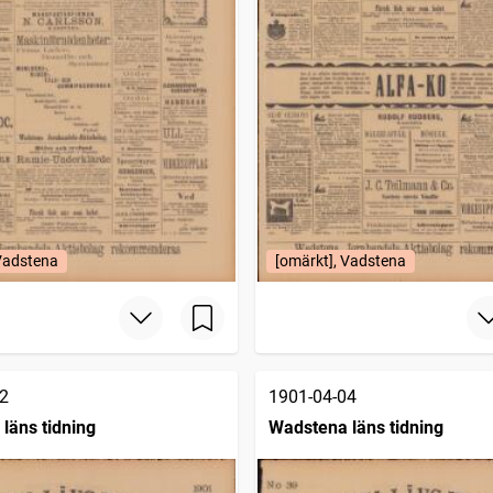
 Vadstena
[omärkt], Vadstena
2
1901-04-04
läns tidning
Wadstena läns tidning