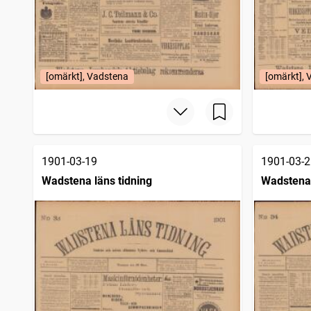
[omärkt], Vadstena
[omärkt],
1901-03-19
1901-03-2
Wadstena läns tidning
Wadstena 