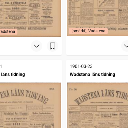
[omärkt], Vadstena
 Vadstena
1
1901-03-23
läns tidning
Wadstena läns tidning