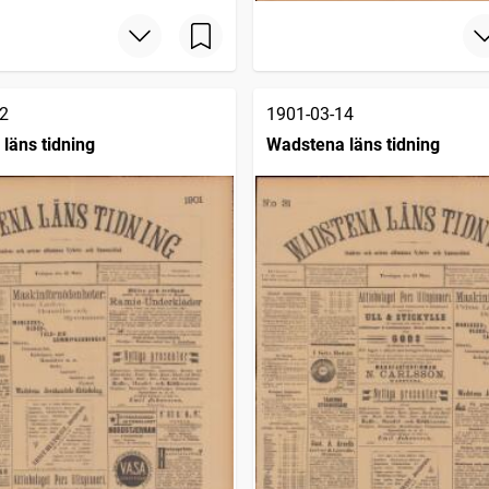
2
1901-03-14
läns tidning
Wadstena läns tidning