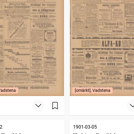
 Vadstena
[omärkt], Vadstena
2
1901-03-05