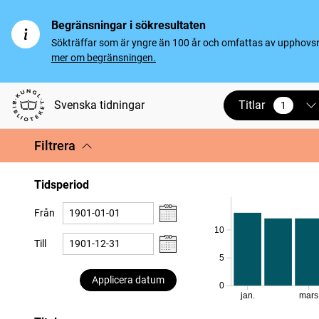
Begränsningar i sökresultaten
Sökträffar som är yngre än 100 år och omfattas av upphovsrät
mer om begränsningen.
Titlar
Svenska tidningar
1
vald
Filtrera
Tidsperiod
Från
10
Till
5
Applicera datum
0
jan.
mars