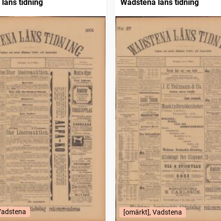
läns tidning
Wadstena läns tidning
 Vadstena
[omärkt], Vadstena