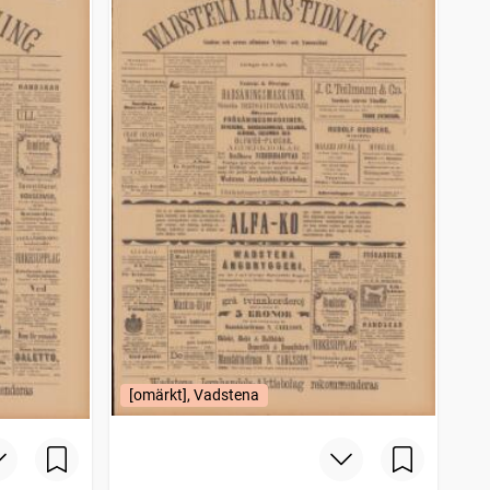
[omärkt], Vadstena