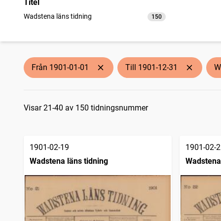
Titel
Wadstena läns tidning
150
träffar
Från 1901-01-01
Till 1901-12-31
W
Sökresultat
Visar 21-40 av 150 tidningsnummer
1901-02-19
1901-02-2
Wadstena läns tidning
Wadstena 