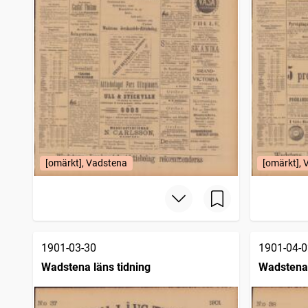
[omärkt], Vadstena
[omärkt],
1901-03-30
1901-04-0
Wadstena läns tidning
Wadstena 