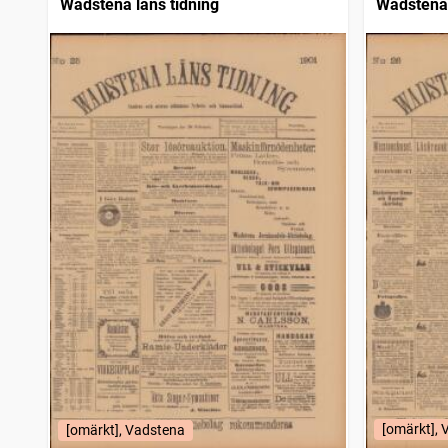
Wadstena läns tidning
Wadstena 
[omärkt],
[omärkt], Vadstena