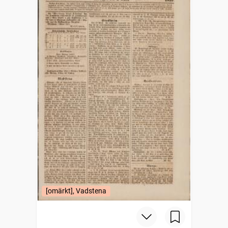
[omärkt], Vadstena