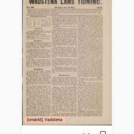
[omärkt], Vadstena