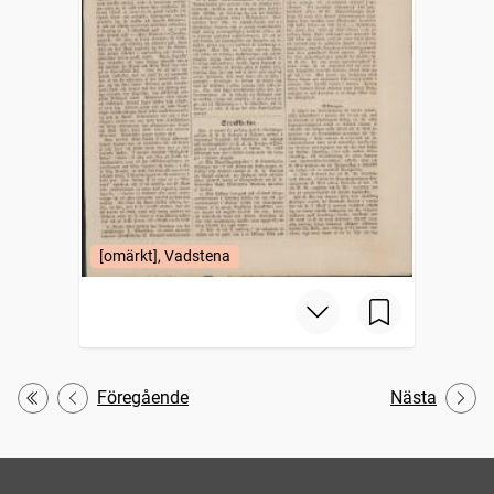
[omärkt], Vadstena
Föregående
Nästa
Första