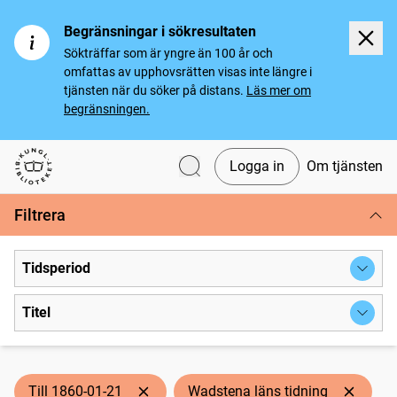
Begränsningar i sökresultaten
Sökträffar som är yngre än 100 år och
omfattas av upphovsrätten visas inte längre i
tjänsten när du söker på distans.
Läs mer om
begränsningen.
Logga in
Om tjänsten
Svenska tidningar
Filtrera
Tidsperiod
Titel
Till 1860-01-21
Wadstena läns tidning