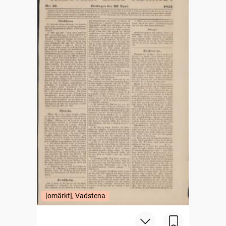
[omärkt], Vadstena