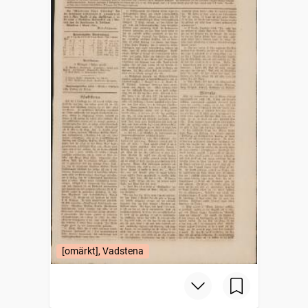
[omärkt], Vadstena