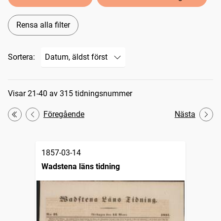
Rensa alla filter
Sortera:
Sökresultat
Visar 21-40 av 315 tidningsnummer
Föregående
Nästa
Första
1857-03-14
Wadstena läns tidning