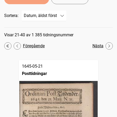
Sortera:
Sökresultat
Visar 21-40 av 1 385 tidningsnummer
Föregående
Nästa
Första
1645-05-21
Posttidningar