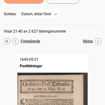
Sortera:
Sökresultat
Visar 21-40 av 2 627 tidningsnummer
Föregående
Nästa
Första
1645-05-21
Posttidningar