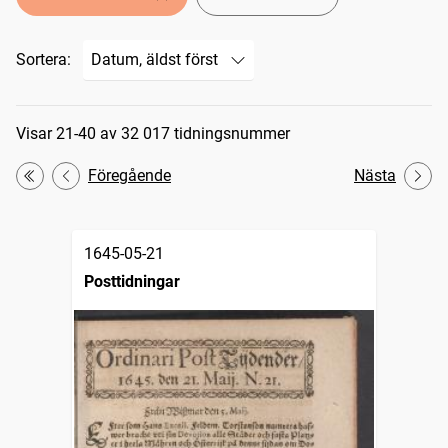
Sortera:
Sökresultat
Visar 21-40 av 32 017 tidningsnummer
Föregående
Nästa
Första
1645-05-21
Posttidningar