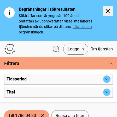
Begränsningar i sökresultaten
Sökträffar som är yngre än 100 år och
omfattas av upphovsrätten visas inte längre i
tjänsten när du söker på distans.
Läs mer om
begränsningen.
Logga in
Om tjänsten
Svenska tidningar
Filtrera
Tidsperiod
Titel
Till 1786-04-30
Rensa alla filter