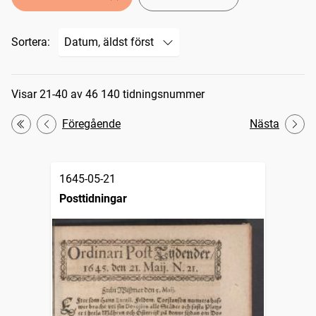
Sortera:
Sökresultat
Visar 21-40 av 46 140 tidningsnummer
Föregående
Nästa
Första
1645-05-21
Posttidningar