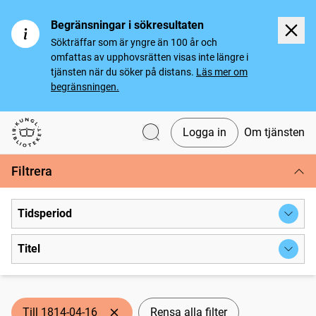
Begränsningar i sökresultaten
Sökträffar som är yngre än 100 år och
omfattas av upphovsrätten visas inte längre i
tjänsten när du söker på distans.
Läs mer om
begränsningen.
Logga in
Om tjänsten
Svenska tidningar
Filtrera
Tidsperiod
Titel
Till 1814-04-16
Rensa alla filter