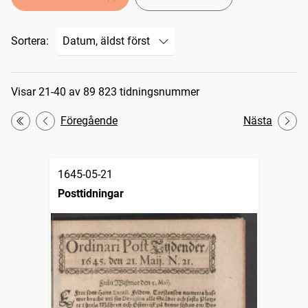
Sortera:
Sökresultat
Visar 21-40 av 89 823 tidningsnummer
Föregående
Nästa
Första
1645-05-21
Posttidningar