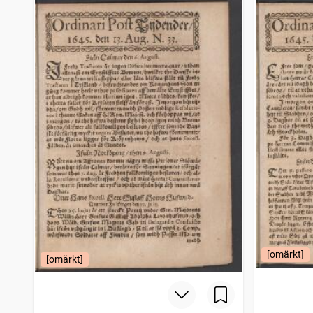
[omärkt]
[omärkt]