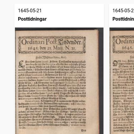
träffar
Norrköpings weko-tidningar
1 206
träffar
1645-05-21
1645-05-2
Åbo tidning
981
träffar
Posttidningar
Posttidni
Nyköpings weckoblad (Nyköping : 1786)
974
träffar
Extra posten
877
träffar
Carlstads weckotidningar
712
träffar
Calmarposten (Kalmar : 1795)
679
träffar
Örebro weckoblad (Örebro : 1793)
603
träffar
Jönköpings allahanda (Jönköping : 1797)
595
träffar
Örebro tidning (Örebro : 1806)
510
träffar
Carlstads tidning
505
träffar
Allmänna journalen
475
träffar
Åbo tidningar
466
träffar
Jönköpings tidning
424
träffar
Aftonbladet (Göteborg : 1811)
417
träffar
Lunds weckoblad (1775)
415
träffar
Nyköpings weckoblad (Nyköping : 1807)
413
träffar
Tidningar utgifne af et sällskap i Åbo
399
träffar
Götheborgs weckolista
316
träffar
Carlstads tidningar
278
träffar