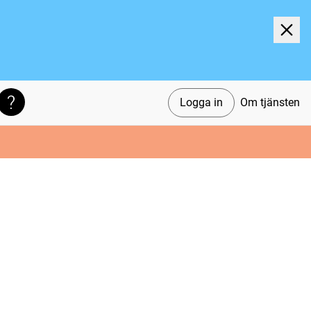
Logga in
Om tjänsten
Söktips