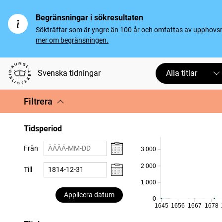
Begränsningar i sökresultaten
Sökträffar som är yngre än 100 år och omfattas av upphovsrät
mer om begränsningen.
Svenska tidningar
Alla titlar
Filtrera
Tidsperiod
Från
3 000
2 000
Till
1 000
Applicera datum
0
1645
1656
1667
1678