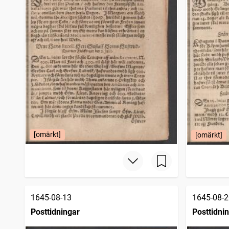
Werlds-borgaren
36
träffar
Skara tidning (Skara : 1813)
34
träffar
Jönköpings allehanda (Jönköping : 1778)
33
träffar
Örebro weckoblad (Örebro : 1784)
31
träffar
Människjo-Wännen
27
träffar
Nyköpings weckoblad (Nyköping : 1774)
26
träffar
Nyköpings weckoblad (Nyköping : 1772)
25
träffar
Westeråsposten
22
träffar
Örebro marknadstidningar
13
träffar
Upsala weckoblad
10
träffar
Upsala weckotidningar
6
träffar
[omärkt]
[omärkt]
1645-08-13
1645-08-2
Posttidningar
Posttidni