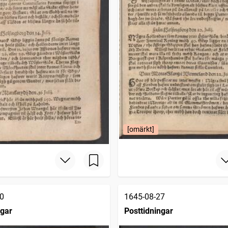
[omärkt]
0
1645-08-27
ngar
Posttidningar