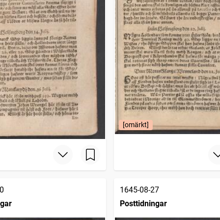
[omärkt]
0
1645-08-27
ngar
Posttidningar