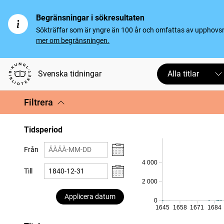
Begränsningar i sökresultaten
Sökträffar som är yngre än 100 år och omfattas av upphovsrät
mer om begränsningen.
Svenska tidningar
Alla titlar
Filtrera
Tidsperiod
Från
4 000
Till
2 000
Applicera datum
0
1645
1658
1671
1684