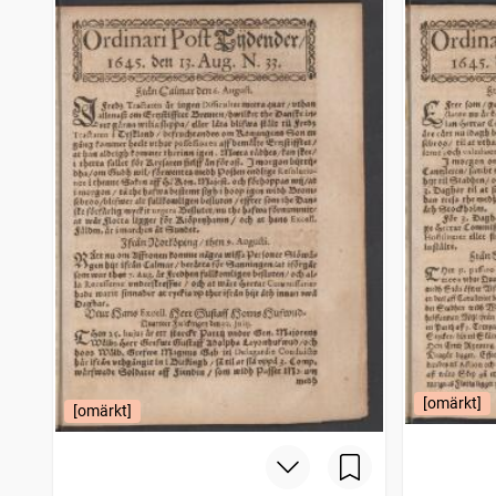
Wisby tidning
230
träffar
Östgöta correspondenten
229
träffar
Aftontidningen bihang till Dagligt allehanda
226
träffar
Svenska biet
220
träffar
[omärkt]
[omärkt]