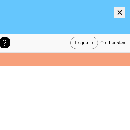
Logga in
Om tjänsten
Söktips