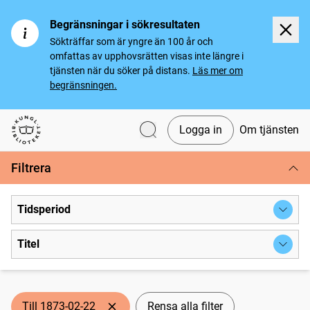
Begränsningar i sökresultaten
Sökträffar som är yngre än 100 år och
omfattas av upphovsrätten visas inte längre i
tjänsten när du söker på distans.
Läs mer om
begränsningen.
Logga in
Om tjänsten
Svenska tidningar
Filtrera
Tidsperiod
Titel
Till 1873-02-22
Rensa alla filter