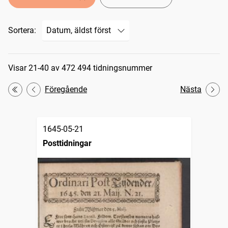
Sortera:
Sökresultat
Visar 21-40 av 472 494 tidningsnummer
Föregående
Nästa
Första
1645-05-21
Posttidningar