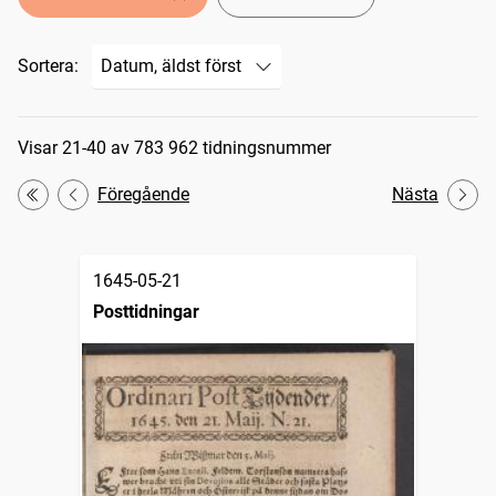
Sortera:
Sökresultat
Visar 21-40 av 783 962 tidningsnummer
Föregående
Nästa
Första
1645-05-21
Posttidningar