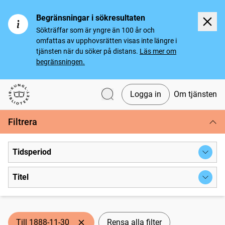
Begränsningar i sökresultaten
Sökträffar som är yngre än 100 år och
omfattas av upphovsrätten visas inte längre i
tjänsten när du söker på distans.
Läs mer om
begränsningen.
Logga in
Om tjänsten
Svenska tidningar
Filtrera
Tidsperiod
Titel
Till 1888-11-30
Rensa alla filter