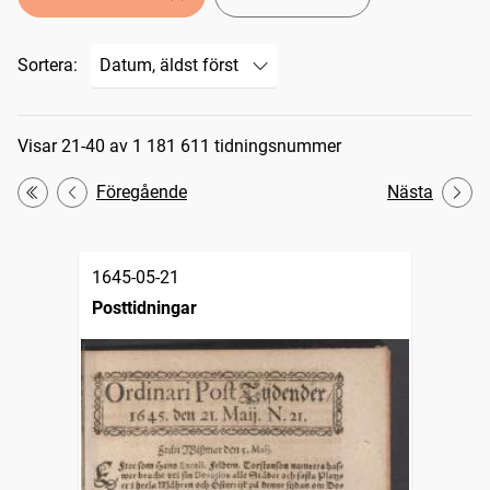
Sortera:
Sökresultat
Visar 21-40 av 1 181 611 tidningsnummer
Föregående
Nästa
Första
1645-05-21
Posttidningar