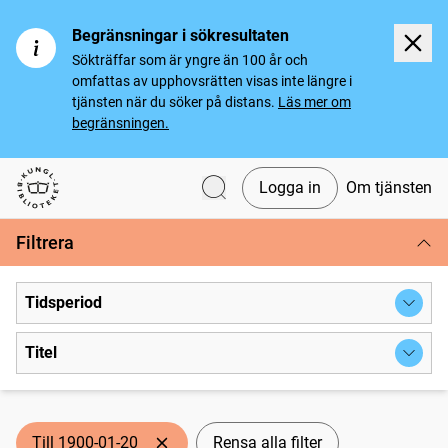
Begränsningar i sökresultaten
Sökträffar som är yngre än 100 år och
omfattas av upphovsrätten visas inte längre i
tjänsten när du söker på distans.
Läs mer om
begränsningen.
Logga in
Om tjänsten
Svenska tidningar
Filtrera
Tidsperiod
Titel
Till 1900-01-20
Rensa alla filter