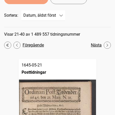
Sortera:
Sökresultat
Visar 21-40 av 1 489 557 tidningsnummer
Föregående
Nästa
Första
1645-05-21
Posttidningar