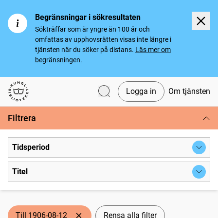
Begränsningar i sökresultaten
Sökträffar som är yngre än 100 år och
omfattas av upphovsrätten visas inte längre i
tjänsten när du söker på distans.
Läs mer om
begränsningen.
Logga in
Om tjänsten
Svenska tidningar
Filtrera
Tidsperiod
Titel
Till 1906-08-12
Rensa alla filter