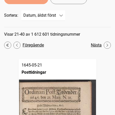
Sortera:
Sökresultat
Visar 21-40 av 1 612 601 tidningsnummer
Föregående
Nästa
Första
1645-05-21
Posttidningar