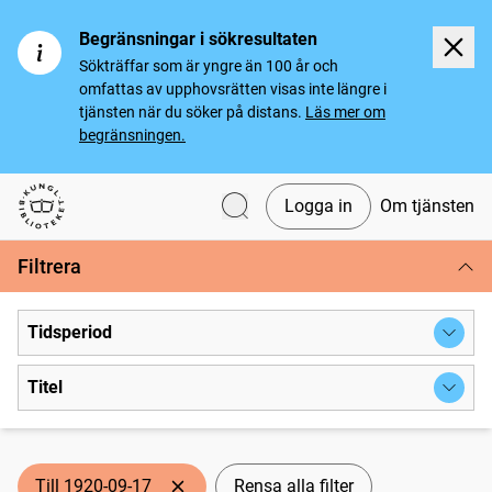
Begränsningar i sökresultaten
Sökträffar som är yngre än 100 år och
omfattas av upphovsrätten visas inte längre i
tjänsten när du söker på distans.
Läs mer om
begränsningen.
Logga in
Om tjänsten
Svenska tidningar
Filtrera
Tidsperiod
Titel
Till 1920-09-17
Rensa alla filter