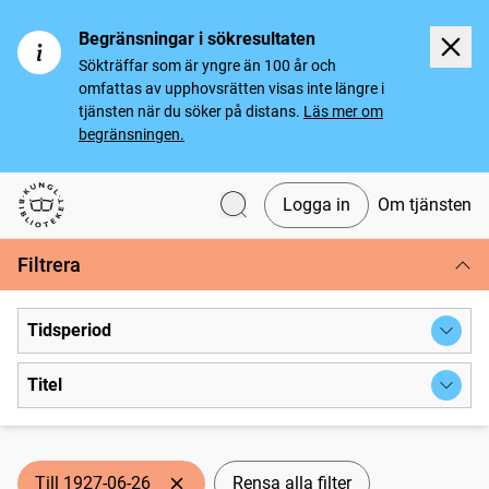
Begränsningar i sökresultaten
Sökträffar som är yngre än 100 år och
omfattas av upphovsrätten visas inte längre i
tjänsten när du söker på distans.
Läs mer om
begränsningen.
Logga in
Om tjänsten
Svenska tidningar
Filtrera
Tidsperiod
Titel
Till 1927-06-26
Rensa alla filter