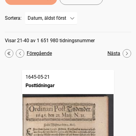
Sortera:
Sökresultat
Visar 21-40 av 1 651 980 tidningsnummer
Föregående
Nästa
Första
1645-05-21
Posttidningar