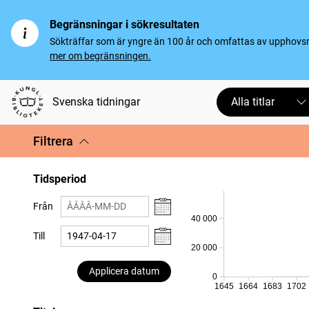
Begränsningar i sökresultaten
Sökträffar som är yngre än 100 år och omfattas av upphovsrät
mer om begränsningen.
Svenska tidningar
Alla titlar
Filtrera
Tidsperiod
Från
40 000
Till
20 000
Applicera datum
0
1645
1664
1683
1702