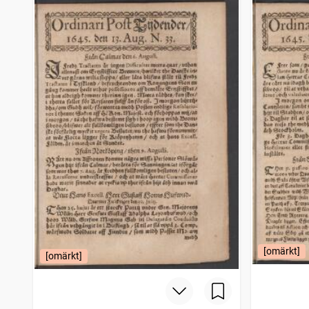
Filipstads stads och bergslags tidning
4 206
träffar
Bohusläningen
4 150
träffar
Norrbottensposten (1847)
4 114
träffar
Gotlänningen
4 112
träffar
[omärkt]
[omärkt]