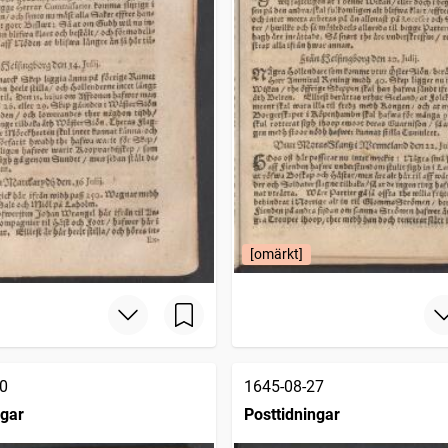
[omärkt]
0
1645-08-27
ngar
Posttidningar