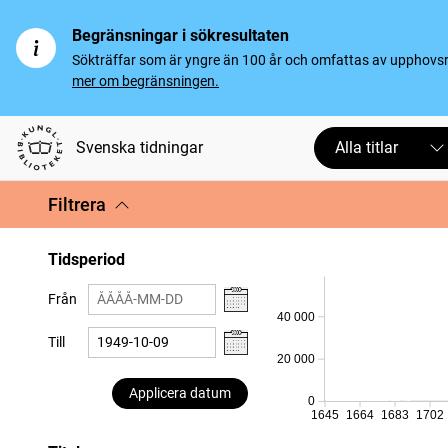
Begränsningar i sökresultaten
Sökträffar som är yngre än 100 år och omfattas av upphovsrät
mer om begränsningen.
Svenska tidningar
Alla titlar
Filtrera
Tidsperiod
Från
40 000
Till
20 000
Applicera datum
0
1645
1664
1683
1702