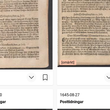
[omärkt]
0
1645-08-27
ngar
Posttidningar