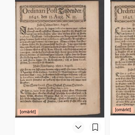
Filipstads stads och bergslags tidning
4 206
träffar
Bohusläningen
4 150
träffar
Norrbottensposten (1847)
4 114
träffar
Gotlänningen
4 112
träffar
[omärkt]
[omärkt]