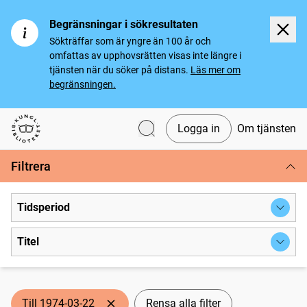
Begränsningar i sökresultaten
Sökträffar som är yngre än 100 år och
omfattas av upphovsrätten visas inte längre i
tjänsten när du söker på distans.
Läs mer om
begränsningen.
Logga in
Om tjänsten
Svenska tidningar
Filtrera
Tidsperiod
Titel
Till 1974-03-22
Rensa alla filter