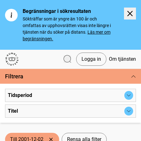
Begränsningar i sökresultaten
Sökträffar som är yngre än 100 år och
omfattas av upphovsrätten visas inte längre i
tjänsten när du söker på distans.
Läs mer om
begränsningen.
Logga in
Om tjänsten
Svenska tidningar
Filtrera
Tidsperiod
Titel
Till 2001-12-02
Rensa alla filter