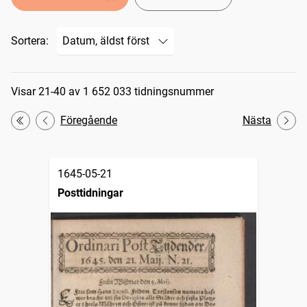
Sortera:
Sökresultat
Visar 21-40 av 1 652 033 tidningsnummer
Föregående
Nästa
Första
1645-05-21
Posttidningar