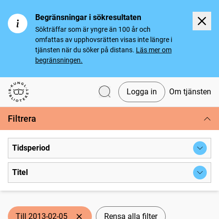
Begränsningar i sökresultaten
Sökträffar som är yngre än 100 år och
omfattas av upphovsrätten visas inte längre i
tjänsten när du söker på distans.
Läs mer om
begränsningen.
Logga in
Om tjänsten
Svenska tidningar
Filtrera
Tidsperiod
Titel
Till 2013-02-05
Rensa alla filter