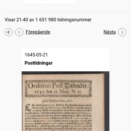
Sökresultat
Visar 21-40 av 1 651 980 tidningsnummer
Föregående
Nästa
Första
1645-05-21
Posttidningar