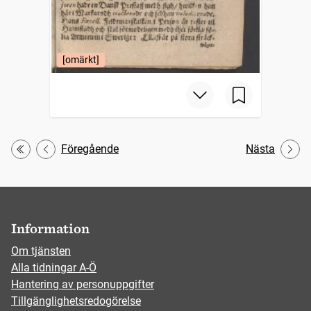
[omärkt]
Föregående
Nästa
Första
Information
Om tjänsten
Alla tidningar A-Ö
Hantering av personuppgifter
Tillgänglighetsredogörelse