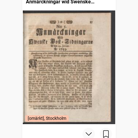
Anmärckningar wid Swenske
posttidningarne
[omärkt], Stockholm