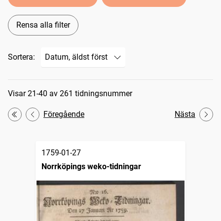
Rensa alla filter
Sortera:
Sökresultat
Visar 21-40 av 261 tidningsnummer
Föregående
Nästa
Första
1759-01-27
Norrköpings weko-tidningar