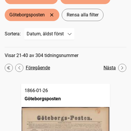
Göteborgsposten
Rensa alla filter
Sortera:
Sökresultat
Visar 21-40 av 304 tidningsnummer
Föregående
Nästa
Första
1866-01-26
Göteborgsposten