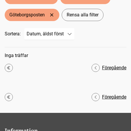
Göteborgsposten
Rensa alla filter
Sortera:
Sökresultat
Inga träffar
Föregående
Första
Föregående
Första
Information