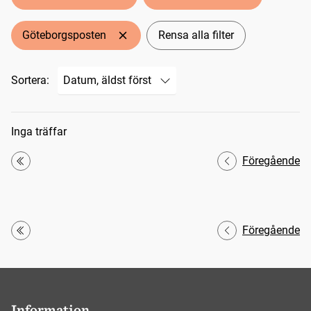
Göteborgsposten
Rensa alla filter
Sortera:
Sökresultat
Inga träffar
Föregående
Första
Föregående
Första
Information