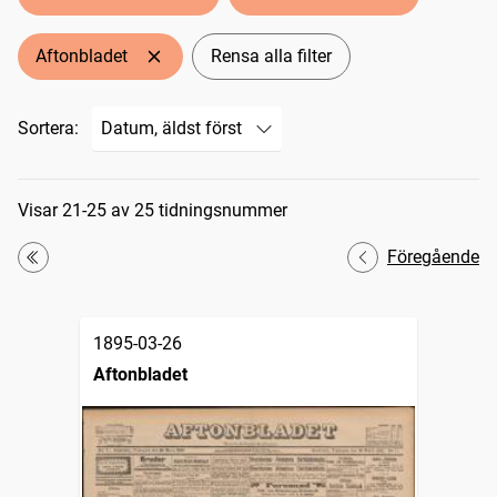
Aftonbladet
Rensa alla filter
Sortera:
Sökresultat
Visar 21-25 av 25 tidningsnummer
Föregående
Första
1895-03-26
Aftonbladet