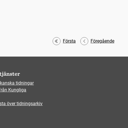
Första
Föregående
tjänster
kanska tidningar
från Kungliga
sta över tidningsarkiv