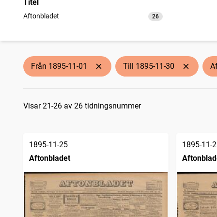
Titel
Aftonbladet
26
träffar
Från 1895-11-01
Till 1895-11-30
A
Sökresultat
Visar 21-26 av 26 tidningsnummer
1895-11-25
1895-11-2
Aftonbladet
Aftonblad