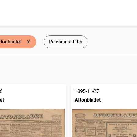
ftonbladet
Rensa alla filter
6
1895-11-27
et
Aftonbladet