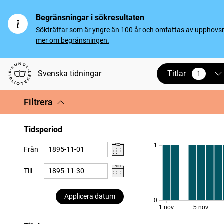
Begränsningar i sökresultaten
Sökträffar som är yngre än 100 år och omfattas av upphovsrät
mer om begränsningen.
Titlar
Svenska tidningar
1
vald
Filtrera
Tidsperiod
1
Från
Till
Applicera datum
0
1 nov.
5 nov.