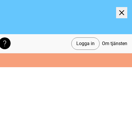
Logga in
Om tjänsten
Söktips