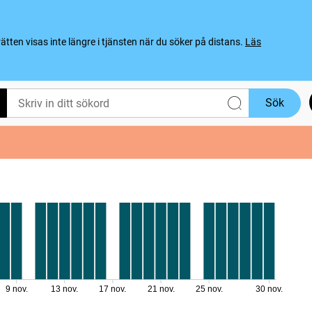
ten visas inte längre i tjänsten när du söker på distans.
Läs
Sök
9 nov.
13 nov.
17 nov.
21 nov.
25 nov.
30 nov.