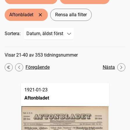
Aftonbladet
Rensa alla filter
Sortera:
Sökresultat
Visar 21-40 av 353 tidningsnummer
Föregående
Nästa
Första
1921-01-23
Aftonbladet