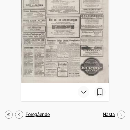
Föregående
Nästa
Första