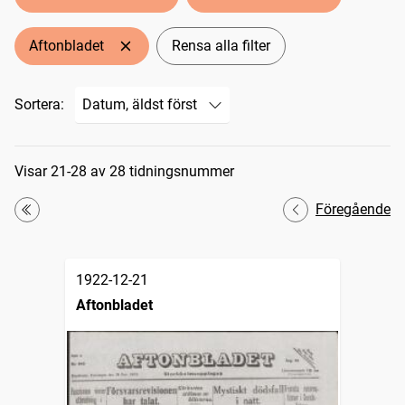
Aftonbladet
Rensa alla filter
Sortera:
Sökresultat
Visar 21-28 av 28 tidningsnummer
Föregående
Första
1922-12-21
Aftonbladet