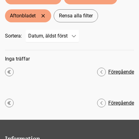
Aftonbladet
Rensa alla filter
Sortera:
Sökresultat
Inga träffar
Föregående
Första
Föregående
Första
Information