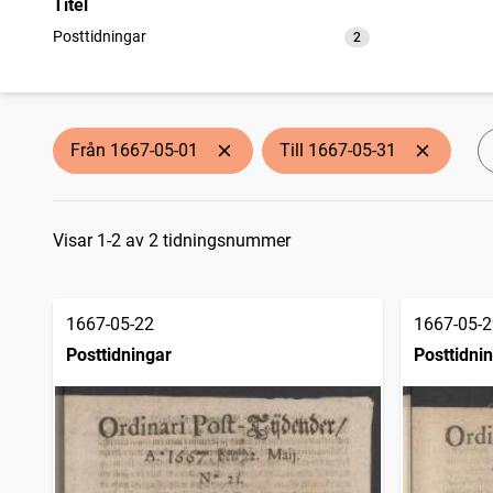
Titel
Posttidningar
2
träffar
Från 1667-05-01
Till 1667-05-31
Sökresultat
Visar 1-2 av 2 tidningsnummer
1667-05-22
1667-05-2
Posttidningar
Posttidni