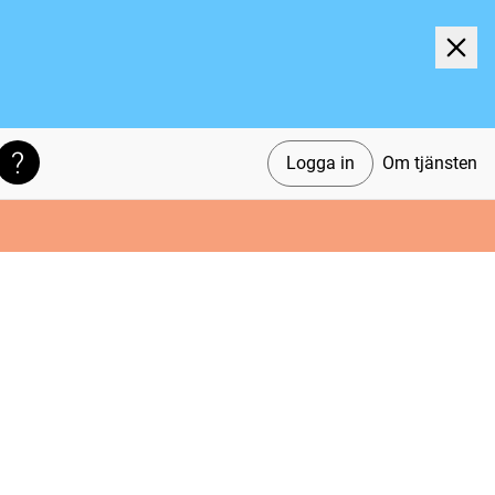
Logga in
Om tjänsten
Söktips