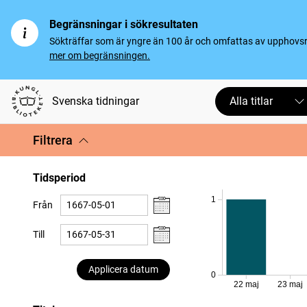
Begränsningar i sökresultaten
Sökträffar som är yngre än 100 år och omfattas av upphovsrät
mer om begränsningen.
Svenska tidningar
Alla titlar
Filtrera
Tidsperiod
1
Från
Till
Applicera datum
0
22 maj
23 maj