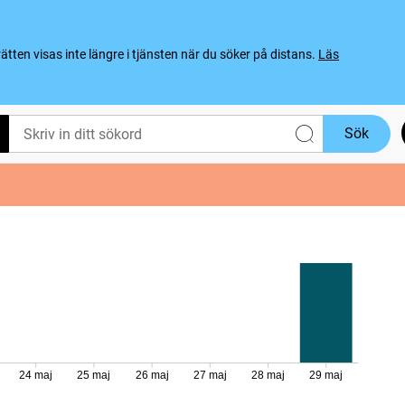
ten visas inte längre i tjänsten när du söker på distans.
Läs
Sök
24 maj
25 maj
26 maj
27 maj
28 maj
29 maj