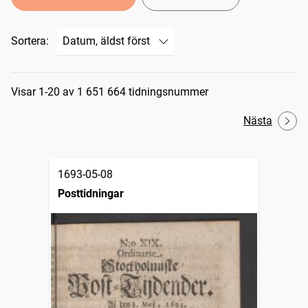
Sortera:
Sökresultat
Visar 1-20 av 1 651 664 tidningsnummer
Nästa
1693-05-08
Posttidningar