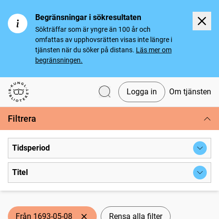
Begränsningar i sökresultaten
Sökträffar som är yngre än 100 år och
omfattas av upphovsrätten visas inte längre i
tjänsten när du söker på distans.
Läs mer om
begränsningen.
Logga in
Om tjänsten
Svenska tidningar
Filtrera
Tidsperiod
Titel
Från 1693-05-08
Rensa alla filter