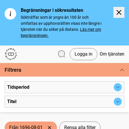
Begränsningar i sökresultaten
Sökträffar som är yngre än 100 år och
omfattas av upphovsrätten visas inte längre i
tjänsten när du söker på distans.
Läs mer om
begränsningen.
Logga in
Om tjänsten
Svenska tidningar
Filtrera
Tidsperiod
Titel
Från 1696-08-01
Rensa alla filter