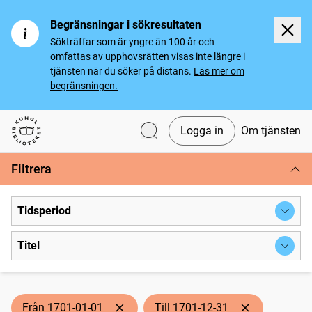
Begränsningar i sökresultaten
Sökträffar som är yngre än 100 år och
omfattas av upphovsrätten visas inte längre i
tjänsten när du söker på distans.
Läs mer om
begränsningen.
Logga in
Om tjänsten
Svenska tidningar
Filtrera
Tidsperiod
Titel
Från 1701-01-01
Till 1701-12-31