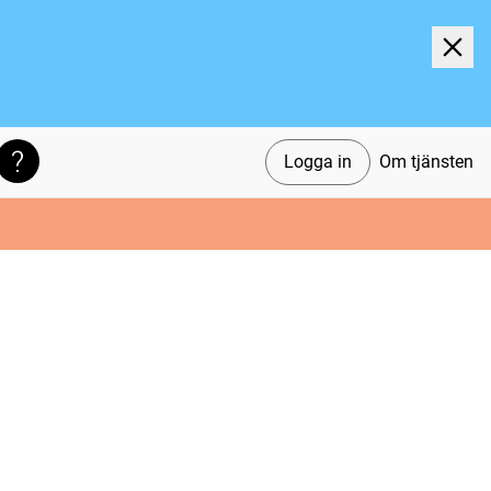
Logga in
Om tjänsten
Söktips