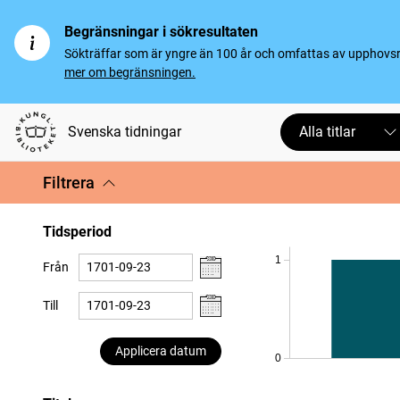
Begränsningar i sökresultaten
Sökträffar som är yngre än 100 år och omfattas av upphovsrät
mer om begränsningen.
Svenska tidningar
Alla titlar
Filtrera
Tidsperiod
1
Från
Till
Applicera datum
0