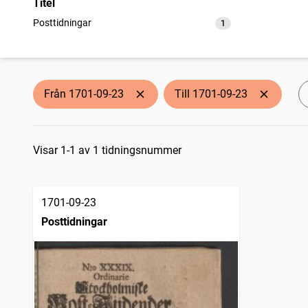
Titel
Posttidningar
1
träffar
Från 1701-09-23
Till 1701-09-23
Sökresultat
Visar 1-1 av 1 tidningsnummer
1701-09-23
Posttidningar