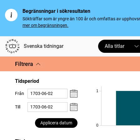
Begränsningar i sökresultaten
Sökträffar som är yngre än 100 år och omfattas av upphovsrät
mer om begränsningen.
Svenska tidningar
Alla titlar
Filtrera
Tidsperiod
1
Från
Till
Applicera datum
0