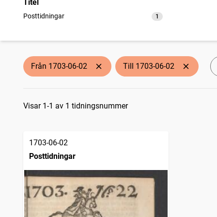
Titel
Posttidningar
1
träffar
Från 1703-06-02
Till 1703-06-02
Sökresultat
Visar 1-1 av 1 tidningsnummer
1703-06-02
Posttidningar