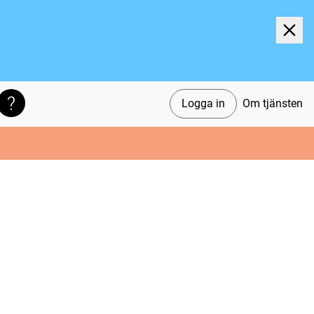
Logga in
Om tjänsten
Söktips