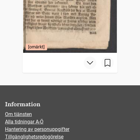
[omärkt]
Information
Om tjänsten
Alla tidningar A-Ö
Hantering av personuppgifter
Tillgänglighetsredogörelse