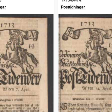
7
1713-04-14
ngar
Posttidningar