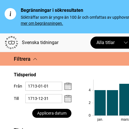
Begränsningar i sökresultaten
Sökträffar som är yngre än 100 år och omfattas av upphovsrät
mer om begränsningen.
Svenska tidningar
Alla titlar
Filtrera
Tidsperiod
Från
4
Till
2
Applicera datum
0
jan.
mars