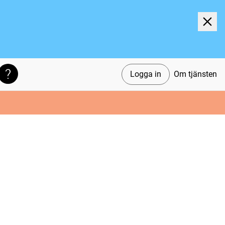
Logga in
Om tjänsten
Söktips