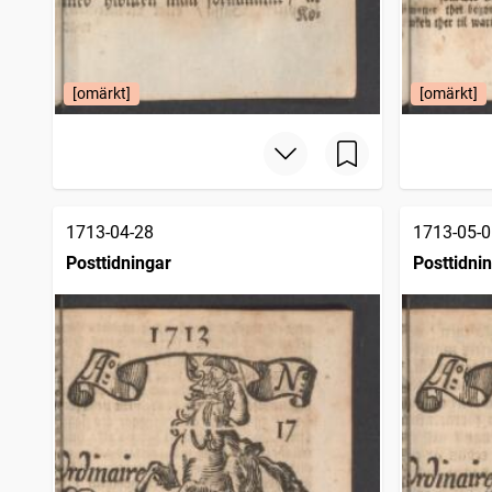
[omärkt]
[omärkt]
1713-04-28
1713-05-0
Posttidningar
Posttidni