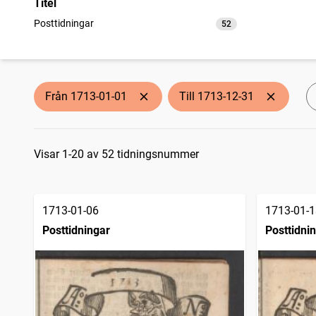
Titel
Posttidningar
52
träffar
Från 1713-01-01
Till 1713-12-31
Sökresultat
Visar 1-20 av 52 tidningsnummer
1713-01-06
1713-01-1
Posttidningar
Posttidni