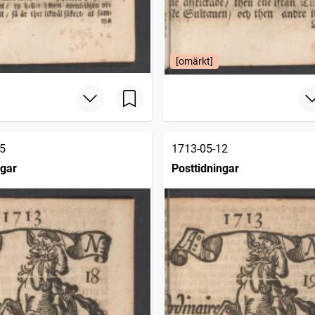
[omärkt]
5
1713-05-12
ngar
Posttidningar