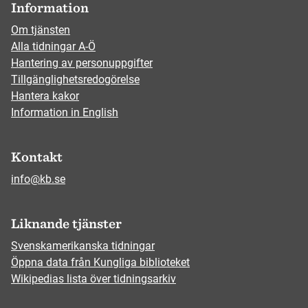
Information
Om tjänsten
Alla tidningar A-Ö
Hantering av personuppgifter
Tillgänglighetsredogörelse
Hantera kakor
Information in English
Kontakt
info@kb.se
Liknande tjänster
Svenskamerikanska tidningar
Öppna data från Kungliga biblioteket
Wikipedias lista över tidningsarkiv