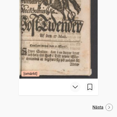
[omärkt]
Nästa