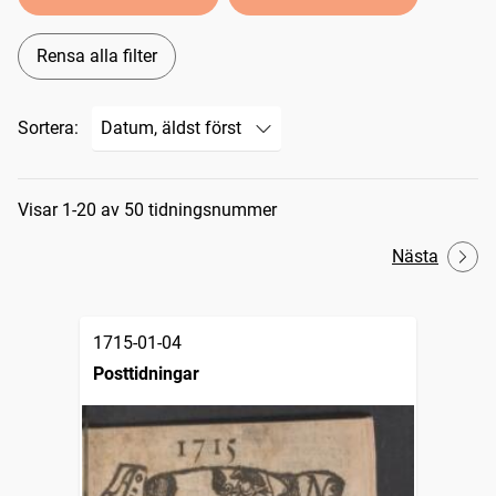
Rensa alla filter
Sortera:
Sökresultat
Visar 1-20 av 50 tidningsnummer
Nästa
1715-01-04
Posttidningar