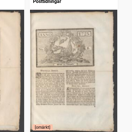
Posttidningar
[omärkt]