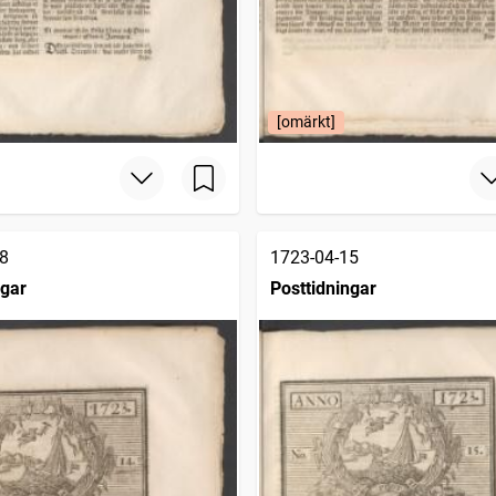
[omärkt]
8
1723-04-15
ngar
Posttidningar