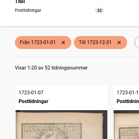
Titel
Posttidningar
52
träffar
Från 1723-01-01
Till 1723-12-31
Sökresultat
Visar 1-20 av 52 tidningsnummer
1723-01-07
1723-01-1
Posttidningar
Posttidni