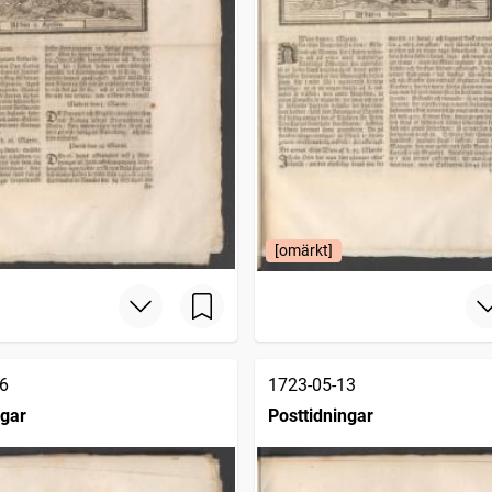
[omärkt]
6
1723-05-13
ngar
Posttidningar