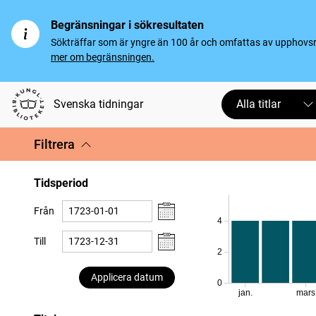
Begränsningar i sökresultaten
Sökträffar som är yngre än 100 år och omfattas av upphovsrät
mer om begränsningen.
Svenska tidningar
Alla titlar
Filtrera
Tidsperiod
Från
4
Till
2
Applicera datum
0
jan.
mars