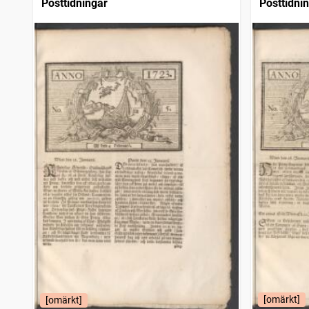
Posttidningar
Posttidni
[omärkt]
[omärkt]