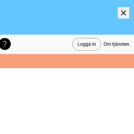
Logga in
Om tjänsten
Söktips