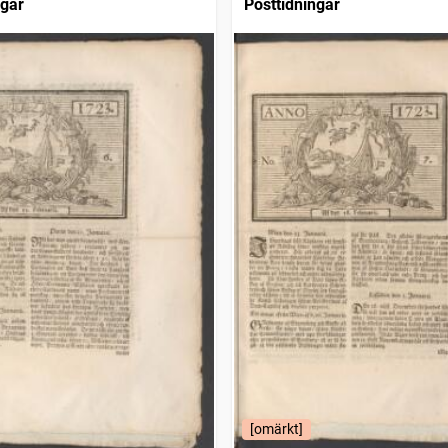
ngar
Posttidningar
[omärkt]