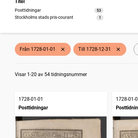
Titel
Posttidningar
53
träffar
Stockholms stads pris-courant
1
träffar
Från 1728-01-01
Till 1728-12-31
Sökresultat
Visar 1-20 av 54 tidningsnummer
1728-01-01
1728-01-0
Posttidningar
Posttidni