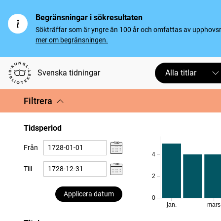
Begränsningar i sökresultaten
Sökträffar som är yngre än 100 år och omfattas av upphovsrät
mer om begränsningen.
Svenska tidningar
Alla titlar
Filtrera
Tidsperiod
Från
4
Till
2
Applicera datum
0
jan.
mars