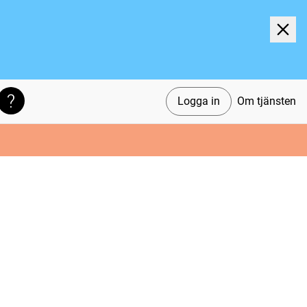
Logga in
Om tjänsten
Söktips