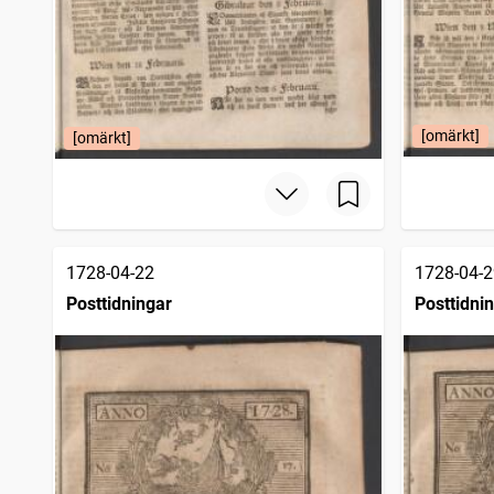
[omärkt]
[omärkt]
1728-04-22
1728-04-2
Posttidningar
Posttidni