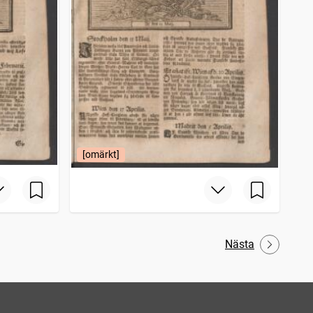
[omärkt]
Nästa