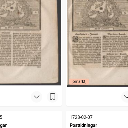
[omärkt]
5
1728-02-07
ngar
Posttidningar