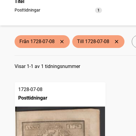
Titel
Posttidningar
1
träffar
Från 1728-07-08
Till 1728-07-08
Sökresultat
Visar 1-1 av 1 tidningsnummer
1728-07-08
Posttidningar