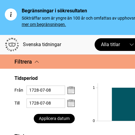
Begränsningar i sökresultaten
Sökträffar som är yngre än 100 år och omfattas av upphovsrät
mer om begränsningen.
Svenska tidningar
Alla titlar
Filtrera
Tidsperiod
1
Från
Till
Applicera datum
0