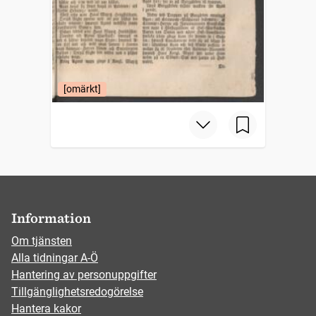
[omärkt]
Information
Om tjänsten
Alla tidningar A-Ö
Hantering av personuppgifter
Tillgänglighetsredogörelse
Hantera kakor