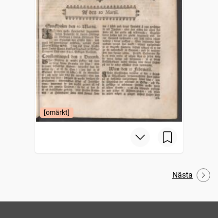
[omärkt]
Nästa