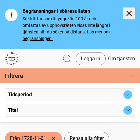
Begränsningar i sökresultaten
Sökträffar som är yngre än 100 år och
omfattas av upphovsrätten visas inte längre i
tjänsten när du söker på distans.
Läs mer om
begränsningen.
Logga in
Om tjänsten
Svenska tidningar
Filtrera
Tidsperiod
Titel
Från 1728-11-01
Rensa alla filter