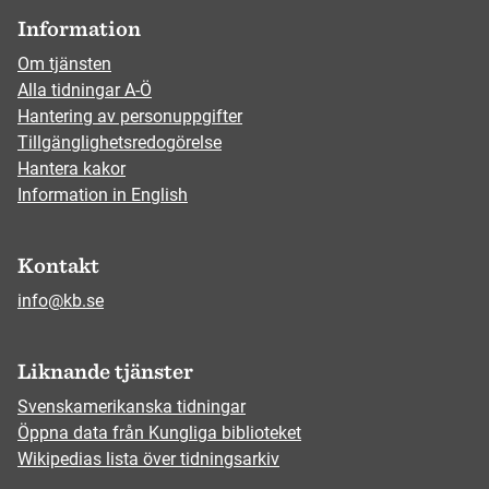
Information
Om tjänsten
Alla tidningar A-Ö
Hantering av personuppgifter
Tillgänglighetsredogörelse
Hantera kakor
Information in English
Kontakt
info@kb.se
Liknande tjänster
Svenskamerikanska tidningar
Öppna data från Kungliga biblioteket
Wikipedias lista över tidningsarkiv