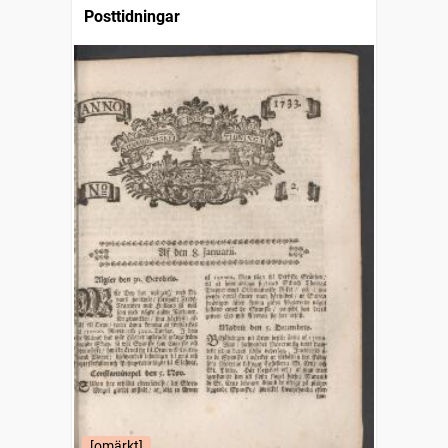
Posttidningar
[omärkt]