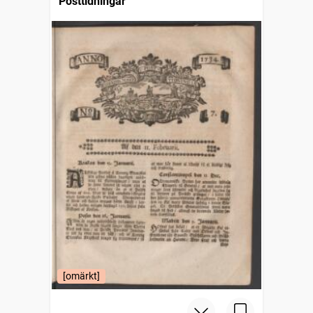
Posttidningar
[omärkt]