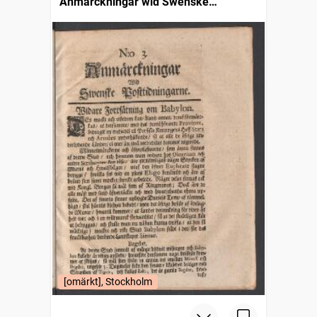
Anmärckningar wid Swenske
posttidningarne
[omärkt], Stockholm