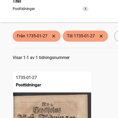
Titel
Posttidningar
1
träffar
Från 1735-01-27
Till 1735-01-27
Sökresultat
Visar 1-1 av 1 tidningsnummer
1735-01-27
Posttidningar