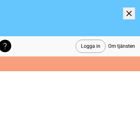
Logga in
Om tjänsten
Söktips