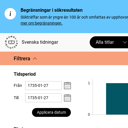
Begränsningar i sökresultaten
Sökträffar som är yngre än 100 år och omfattas av upphovsrät
mer om begränsningen.
Svenska tidningar
Alla titlar
Filtrera
Tidsperiod
1
Från
Till
Applicera datum
0