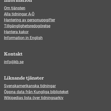
Information
Om tjänsten
Alla tidningar A-Ö
Hantering av personuppgifter
Tillgänglighetsredogörelse
Hantera kakor
Information in English
Kontakt
info@kb.se
Liknande tjänster
Svenskamerikanska tidningar
Öppna data från Kungliga biblioteket
Wikipedias lista över tidningsarkiv